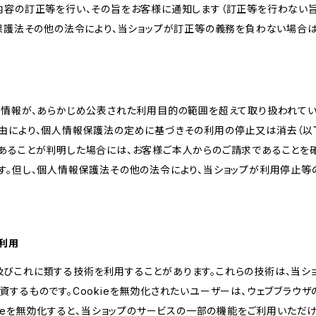
内容の訂正等を行い、その旨をお客様に通知します（訂正等を行わない
報保護法その他の法令により、当ショップが訂正等の義務を負わない場合は
人情報が、あらかじめ公表された利用目的の範囲を超えて取り扱われて
由により、個人情報保護法の定めに基づきその利用の停止又は消去（以下
あることが判明した場合には、お客様ご本人からのご請求であることを
す。但し、個人情報保護法その他の法令により、当ショップが利用停止等
の利用
kie及びこれに類する技術を利用することがあります。これらの技術は、当
するものです。Cookieを無効化されたいユーザーは、ウェブブラウザの
kieを無効化すると、当ショップのサービスの一部の機能をご利用いただ