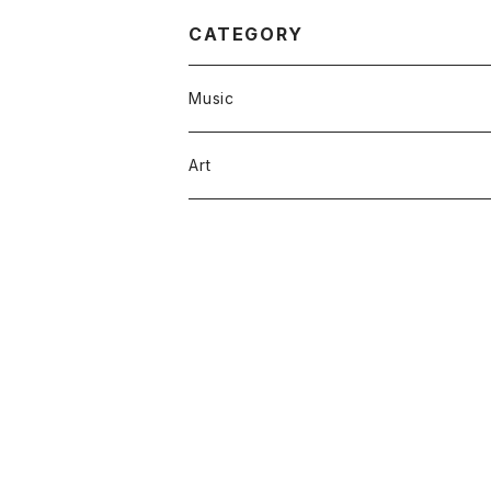
CATEGORY
Music
Art