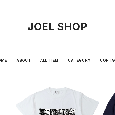
JOEL SHOP
OME
ABOUT
ALL ITEM
CATEGORY
CONTA